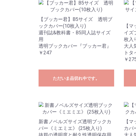
【ブッカー君】B5サイズ 透明ブ
ックカバー(10枚入り)
【マ
週刊誌&教科書・B5同人誌サイズ
イズ
用
枚入り
透明ブックカバー『ブッカー君』
大人
￥247
トタ
￥275
ただいま品切れ中です。
新書ノベルズサイズ透明ブックカ
【マ
バー《ミエミエ》 (25枚入り)
カバー
抜群の透明度と耐久性透明保存用
大人