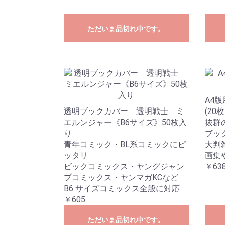
ただいま品切れ中です。
A4
透明ブックカバー 透明戦士 ミ
(20
エルンジャー《B6サイズ》50枚入
抜群
り
ブッ
青年コミック・BL系コミックにピ
大判
ッタリ
画集
ビックコミックス・ヤングジャン
￥638
プコミックス・ヤンマガKCなど
B6 サイズコミックス全般に対応
￥605
ただいま品切れ中です。