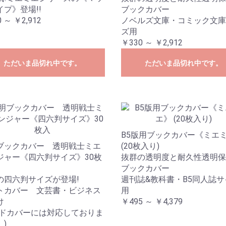
イプ》登場!!
ブックカバー
 ～ ￥2,912
ノベルズ文庫・コミック文庫
ズ用
￥330 ～ ￥2,912
ただいま品切れ中です。
ただいま品切れ中です。
B5版用ブックカバー《ミエ
ブックカバー 透明戦士ミエ
(20枚入り)
ジャー《四六判サイズ》30枚
抜群の透明度と耐久性透明保
ブックカバー
の四六判サイズが登場!
週刊誌&教科書・B5同人誌サ
トカバー 文芸書・ビジネス
用
け
￥495 ～ ￥4,379
ードカバーには対応しておりま
)