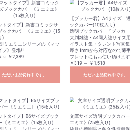
【ブッカー君】A4サイズ 
ットタイプ】新書コミックサ
ックカバー(10枚入り)
ブックカバー《ミエミエ》(15
透明ブックカバー『ブッカー
)
大判雑誌・A4同人誌サイズ
気!ミエミエシリーズの《マッ
イラスト集・タレント写真集
イプ》登場!!
厚さ1mmから対応なので薄
 ～ ￥2,389
フレットにもお使い頂けます
￥319 ～ ￥1,518
ただいま品切れ中です。
ただいま品切れ中です。
ットタイプ】B6サイズブック
文庫サイズ透明ブックカバー
《ミエミエ》 (15枚入り)
エミエ》(25枚入り)
気!ミエミエシリーズの《マッ
抜群の透明度と耐久性透明保