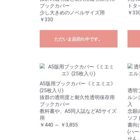
ブックカバー
トタ
少し大きめのノベルサイズ用
￥330
￥330
ただいま品切れ中です。
A5版用ブックカバー《ミエミエ》
(25枚入り)
透明
抜群の透明度と耐久性透明保存用
ルン
ブックカバー
入
教科書や、A5同人誌などA5サイズ
念願
用
ソフ
￥440 ～ ￥3,855
書向
(ハ
せん。