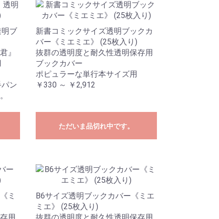
透明ブ
新書コミックサイズ透明ブックカ
バー《ミエミエ》 (25枚入り)
君』
抜群の透明度と耐久性透明保存用
用
ブックカバー
ポピュラーな単行本サイズ用
手パン
￥330 ～ ￥2,912
。
ただいま品切れ中です。
《ミ
B6サイズ透明ブックカバー《ミエ
ミエ》 (25枚入り)
存用
抜群の透明度と耐久性透明保存用