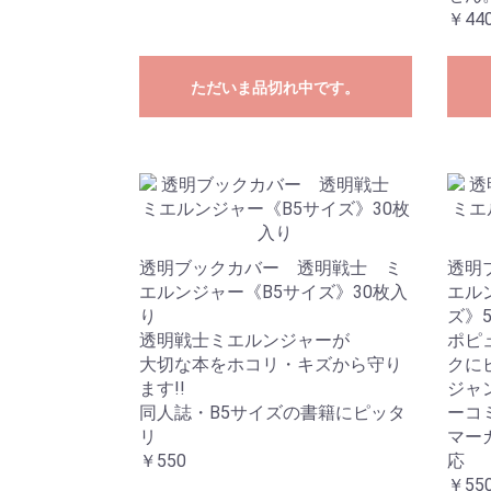
￥44
ただいま品切れ中です。
透明ブックカバー 透明戦士 ミ
透明
エルンジャー《B5サイズ》30枚入
エル
り
ズ》
透明戦士ミエルンジャーが
ポピ
大切な本をホコリ・キズから守り
クに
ます!!
ジャ
同人誌・B5サイズの書籍にピッタ
ーコ
リ
マー
￥550
応
￥55